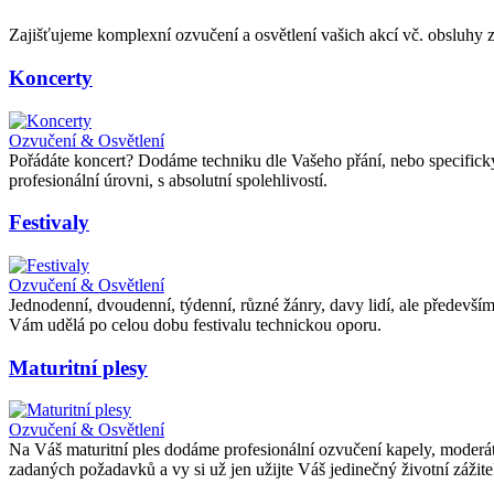
Zajišťujeme komplexní ozvučení a osvětlení vašich akcí vč. obsluhy
Koncerty
Ozvučení & Osvětlení
Pořádáte koncert? Dodáme techniku dle Vašeho přání, nebo specific
profesionální úrovni, s absolutní spolehlivostí.
Festivaly
Ozvučení & Osvětlení
Jednodenní, dvoudenní, týdenní, různé žánry, davy lidí, ale především
Vám udělá po celou dobu festivalu technickou oporu.
Maturitní plesy
Ozvučení & Osvětlení
Na Váš maturitní ples dodáme profesionální ozvučení kapely, moderát
zadaných požadavků a vy si už jen užijte Váš jedinečný životní zážit