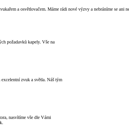
 zvukařem a osvětlovačem. Máme rádi nové výzvy a nebráníme se ani n
kých požadavků kapely. Vše na
 excelentní zvuk a světla. Náš tým
ora, nasvítíme vše dle Vámi
ek.