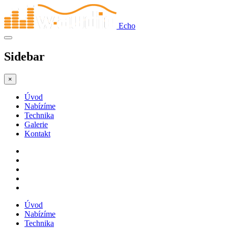
Echo
Sidebar
×
Úvod
Nabízíme
Technika
Galerie
Kontakt
Úvod
Nabízíme
Technika