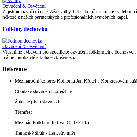
Ozvučení & Osvětlení
Zajistíme ozvučení celé Vaší svatby. Od slibu až do konce svatební p
některé z našich partnerských a profesionálních svatebních kapel.
Folklor, dechovka
Ozvučení & Osvětlení
Vlastníme vybavení pro specifické ozvučení folklorních a dechových
máme mnohaleté a bohaté zkušenosti.
Reference
Mezinárodní kongres Koinonia Jan Křtitel v Kongresovém palá
Chodské slavnosti Domažlice
Žatecké pivní slavnosti
Třemfest
Mezinár. Folklorní festival CIOFF Plzeň
Trampský širák - Hanesův mlýn