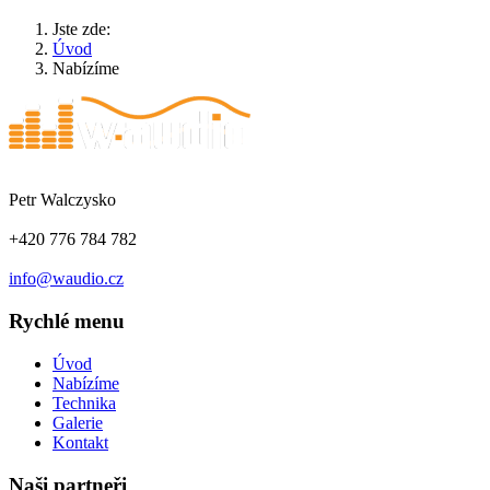
Jste zde:
Úvod
Nabízíme
Petr Walczysko
+420 776 784 782
info@waudio.cz
Rychlé menu
Úvod
Nabízíme
Technika
Galerie
Kontakt
Naši partneři