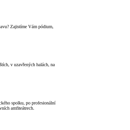
ábavu? Zajistíme Vám pódium,
ištích, v uzavřených halách, na
ckého spolku, po profesionální
vních amfiteátrech.