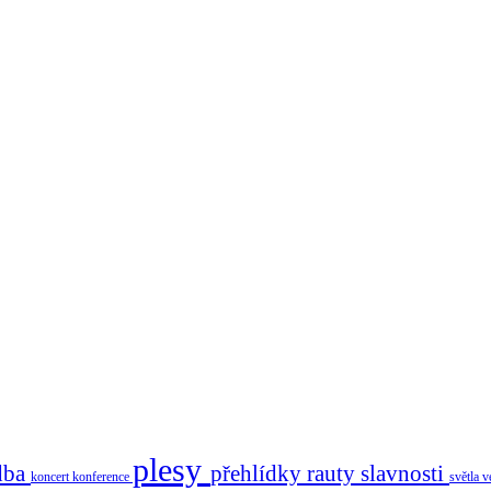
plesy
dba
přehlídky
rauty
slavnosti
koncert
konference
světla
v